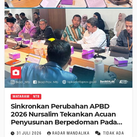
MATARAM
NTB
Sinkronkan Perubahan APBD
2026 Nursalim Tekankan Acuan
Penyusunan Berpedoman Pada
Perundang-undangan
31 JULI 2026
RADAR MANDALIKA
TIDAK ADA