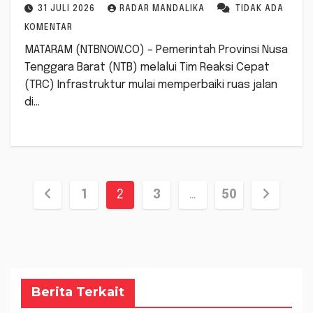
Miliar
31 JULI 2026
RADAR MANDALIKA
TIDAK ADA
KOMENTAR
MATARAM (NTBNOW.CO) – Pemerintah Provinsi Nusa
Tenggara Barat (NTB) melalui Tim Reaksi Cepat
(TRC) Infrastruktur mulai memperbaiki ruas jalan
di…
Paginasi
1
2
3
…
50
pos
Berita Terkait