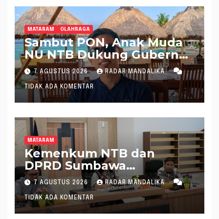
MATARAM
OLAHRAGA
Sambut PON, Anak Muda
NU NTB Dukung Gubernur
Pimpin KONI NTB
7 AGUSTUS 2026
RADAR MANDALIKA
TIDAK ADA KOMENTAR
MATARAM
Kemenkum NTB dan
DPRD Sumbawa
Mantapkan Rencana
7 AGUSTUS 2026
RADAR MANDALIKA
Pembentukan 8 Raperda
TIDAK ADA KOMENTAR
Inisiatif