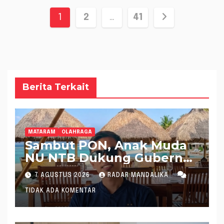
Paginasi
1
2
…
41
pos
Berita Terkait
MATARAM
OLAHRAGA
Sambut PON, Anak Muda
NU NTB Dukung Gubernur
Pimpin KONI NTB
7 AGUSTUS 2026
RADAR MANDALIKA
TIDAK ADA KOMENTAR