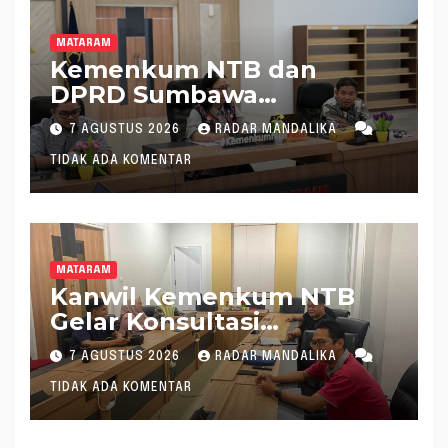
MATARAM
Kemenkum NTB dan
DPRD Sumbawa
Mantapkan Rencana
7 AGUSTUS 2026
RADAR MANDALIKA
Pembentukan 8 Raperda
TIDAK ADA KOMENTAR
Inisiatif
MATARAM
Kanwil Kemenkum NTB
Gelar Konsultasi
Penghitungan Kebutuhan
7 AGUSTUS 2026
RADAR MANDALIKA
Formasi JF Perancang
TIDAK ADA KOMENTAR
Peraturan Perundang-
undangan