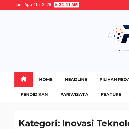
Skip
Jum. Agu 7th, 2026
5:24:42 AM
to
content
HOME
HEADLINE
PILIHAN RED
PENDIDIKAN
PARIWISATA
FEATURE
Kategori:
Inovasi Teknol