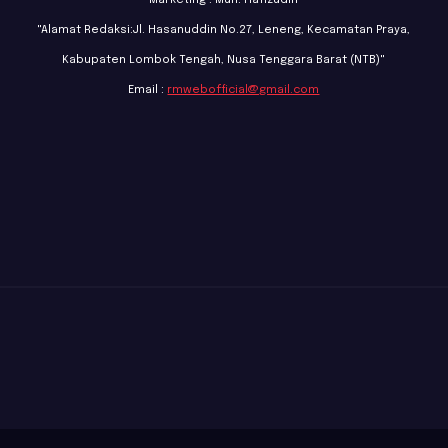
Marketing : Muh. Hafizudin
"Alamat Redaksi:Jl. Hasanuddin No.27, Leneng, Kecamatan Praya,
Kabupaten Lombok Tengah, Nusa Tenggara Barat (NTB)"
Email :
rmwebofficial@gmail.com