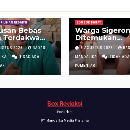
PILIHAN REDAKSI
LOMBOK BARAT
usan Bebas
Warga Sigero
a Terdakwa
Ditemukan
aan Gratifikasi
Meninggal saa
USTUS 2026
RADAR
6 AGUSTUS 2026
RA
a “Siluman”
Setrum Ikan di
D NTB,
Sungai
LIKA
TIDAK ADA
MANDALIKA
TIDAK ADA
amudin Sebut
AR
KOMENTAR
usan Hakim
h dan Ganjil,
al Lapor
im Tipikor
aram ke MA
Box Redaksi
Penerbit:
PT. Mandalika Media Pratama