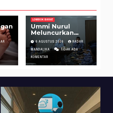
LOMBOK BARAT
ngan
Ummi Nurul
Meluncurkan
t
Gerakan
DAR
6 AGUSTUS 2026
RADAR
Menanam Cabai
Tangani Inflasi
MANDALIKA
TIDAK ADA
KOMENTAR