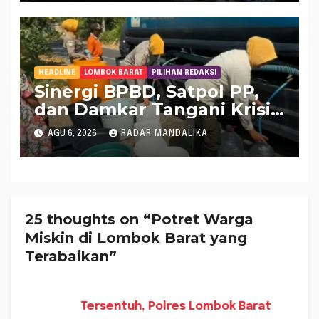
HEADLINE
LOMBOK BARAT
PILIHAN REDAKSI
Sinergi BPBD, Satpol PP,
dan Damkar Tangani Krisis
Air Bersih di Lobar
AGU 6, 2026
RADAR MANDALIKA
25 thoughts on “Potret Warga
Miskin di Lombok Barat yang
Terabaikan”
Tersentuh, Polres Lombok Barat