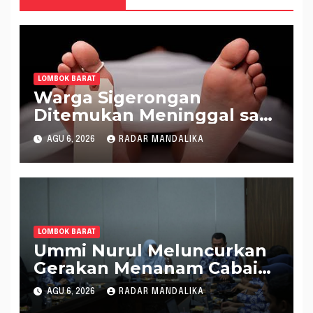
LOMBOK BARAT
Warga Sigerongan
Ditemukan Meninggal saat
Setrum Ikan di Sungai
AGU 6, 2026
RADAR MANDALIKA
LOMBOK BARAT
Ummi Nurul Meluncurkan
Gerakan Menanam Cabai
Tangani Inflasi
AGU 6, 2026
RADAR MANDALIKA