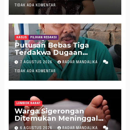
Tameng Menolak Audit
TIDAK ADA KOMENTAR
Dana Pergeseran BTT Rp
484 Miliar
KASUS
PILIHAN REDAKSI
Putusan Bebas Tiga
Terdakwa Dugaan
Gratifikasi Dana “Siluman”
7 AGUSTUS 2026
RADAR MANDALIKA
DPRD NTB, Najamudin
TIDAK ADA KOMENTAR
Sebut Putusan Hakim
Aneh dan Ganjil, Bakal
Lapor Hakim Tipikor
Mataram ke MA
LOMBOK BARAT
Warga Sigerongan
Ditemukan Meninggal
saat Setrum Ikan di
6 AGUSTUS 2026
RADAR MANDALIKA