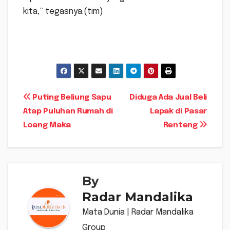
kita,” tegasnya.(tim)
Navigasi
Puting Beliung Sapu
Diduga Ada Jual Beli
Atap Puluhan Rumah di
Lapak di Pasar
pos
Loang Maka
Renteng
By
Radar Mandalika
Mata Dunia | Radar Mandalika
Group