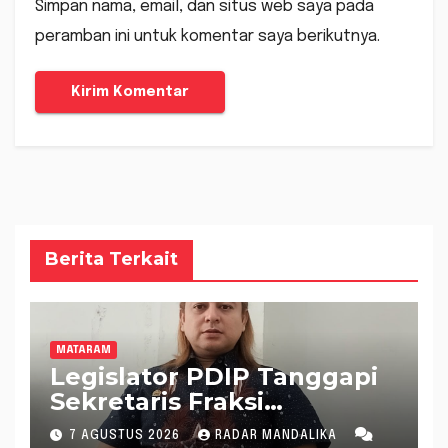
Simpan nama, email, dan situs web saya pada
peramban ini untuk komentar saya berikutnya.
Berita Terkait
MATARAM
Legislator PDIP Tanggapi
Sekretaris Fraksi
Demokrat : WTP Bukan
7 AGUSTUS 2026
RADAR MANDALIKA